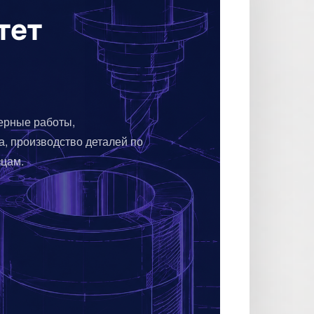
тет
ерные работы,
, производство деталей по
зцам.