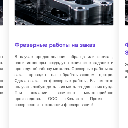
Фрезерные работы на заказ
ют
В случае предоставления образца или эскиза ,
ль
наши инженеры создадут техническое задание и
У
ия
проведут обработку металла. Фрезерные работы на
п
заказ проводят на обрабатывающем центре.
в
по
Сделав заказ на фрезерные работы, Вы сможете
ию
получить любую деталь из металла для своих нужд.
ые
При желании возможно мелкосерийное
производство. ООО «Квалитет Пром» —
совершенные технологии фрезерования!