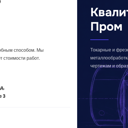
Квали
Пром
Токарные и фрез
добным способом. Мы
металлообработка
т стоимости работ.
чертежам и обра
д,
е 3